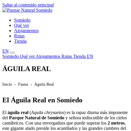
Saltar al contenido principal
Somiedo
Qué ver
Alojamientos
Rutas
Tienda
EN
Somiedo
Qué ver
Alojamientos
Rutas
Tienda
EN
ÁGUILA REAL
Inicio
Fauna
Águila Real
El Águila Real en Somiedo
El
águila real
(
Aquila chrysaetos
) es la rapaz diurna más imponente
del
Parque Natural de Somiedo
y señora indiscutible de los cielos
cantábricos. Con una envergadura que puede superar los
2 metros
,
este gigante alado preside los acantilados y las grandes cumbres del