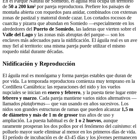
En el Parque Natural de Somiedo, el águila real ocupa un territorio
de
50 a 200 km²
por pareja reproductora. Prefiere los paisajes de
montaña abierta con roquedos para anidar, combinados con extensas
zonas de pastizal y matorral donde cazar. Los cortados rocosos de
cuarcita y pizarra que abundan en Somiedo —especialmente en los
alrededores del
Puerto de Somiedo
, las laderas que vierten sobre el
Valle del Lago
y las zonas más abruptas del parque— son los
enclaves más adecuados para la nidificación. El águila real es un ave
muy fiel al territorio: una misma pareja puede utilizar el mismo
roquedo nidal durante décadas.
Nidificación y Reproducción
El águila real es monógama y forma parejas estables que duran de
por vida. La temporada reproductora comienza muy temprano en la
Cordillera Cantábrica: las reparaciones del nido y los vuelos
nupciales se inician en
enero y febrero
, y la puesta tiene lugar entre
febrero y marzo
. Cada pareja mantiene varios nidos alternativos —
llamados
plataformas
— que van usando en años sucesivos. Los
nidos son grandes estructuras de ramas que pueden alcanzar
1,5 m
de diámetro y más de 1 m de grosor
tras años de uso y
ampliación. La puesta habitual es de
1 o 2 huevos
, aunque
raramente prosperan los dos pollos por el fenómeno del
cainismo
: el
polluelo mayor suele eliminar al menor en los primeros días de vida.
El período de incubación es de 43-45 días y los jóvenes permanecen