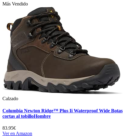
Más Vendido
Calzado
Columbia Newton Ridge™ Plus Ii Waterproof Wide Botas
cortas al tobilloHombre
83.95€
Ver en Amazon