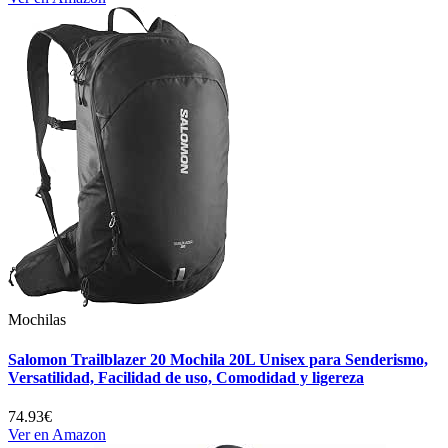
Mochilas
Salomon Trailblazer 20 Mochila 20L Unisex para Senderismo,
Versatilidad, Facilidad de uso, Comodidad y ligereza
74.93€
Ver en Amazon