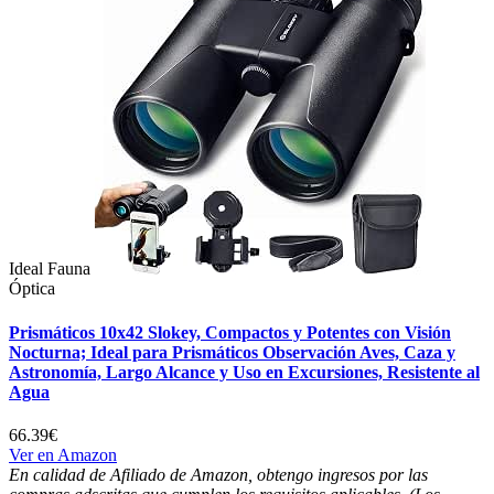
Ideal Fauna
Óptica
Prismáticos 10x42 Slokey, Compactos y Potentes con Visión
Nocturna; Ideal para Prismáticos Observación Aves, Caza y
Astronomía, Largo Alcance y Uso en Excursiones, Resistente al
Agua
66.39€
Ver en Amazon
En calidad de Afiliado de Amazon, obtengo ingresos por las