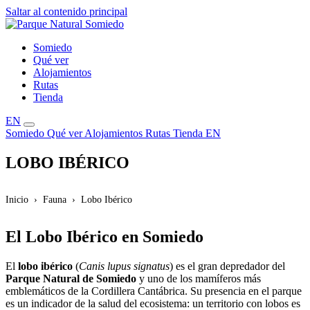
Saltar al contenido principal
Somiedo
Qué ver
Alojamientos
Rutas
Tienda
EN
Somiedo
Qué ver
Alojamientos
Rutas
Tienda
EN
LOBO IBÉRICO
Inicio
Fauna
Lobo Ibérico
El Lobo Ibérico en Somiedo
El
lobo ibérico
(
Canis lupus signatus
) es el gran depredador del
Parque Natural de Somiedo
y uno de los mamíferos más
emblemáticos de la Cordillera Cantábrica. Su presencia en el parque
es un indicador de la salud del ecosistema: un territorio con lobos es