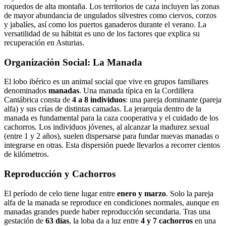
roquedos de alta montaña. Los territorios de caza incluyen las zonas
de mayor abundancia de ungulados silvestres como ciervos, corzos
y jabalíes, así como los puertos ganaderos durante el verano. La
versatilidad de su hábitat es uno de los factores que explica su
recuperación en Asturias.
Organización Social: La Manada
El lobo ibérico es un animal social que vive en grupos familiares
denominados
manadas
. Una manada típica en la Cordillera
Cantábrica consta de
4 a 8 individuos
: una pareja dominante (pareja
alfa) y sus crías de distintas camadas. La jerarquía dentro de la
manada es fundamental para la caza cooperativa y el cuidado de los
cachorros. Los individuos jóvenes, al alcanzar la madurez sexual
(entre 1 y 2 años), suelen dispersarse para fundar nuevas manadas o
integrarse en otras. Esta dispersión puede llevarlos a recorrer cientos
de kilómetros.
Reproducción y Cachorros
El período de celo tiene lugar entre
enero y marzo
. Solo la pareja
alfa de la manada se reproduce en condiciones normales, aunque en
manadas grandes puede haber reproducción secundaria. Tras una
gestación de
63 días
, la loba da a luz entre
4 y 7 cachorros
en una