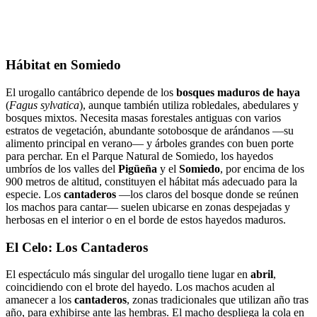
Hábitat en Somiedo
El urogallo cantábrico depende de los
bosques maduros de haya
(
Fagus sylvatica
), aunque también utiliza robledales, abedulares y
bosques mixtos. Necesita masas forestales antiguas con varios
estratos de vegetación, abundante sotobosque de arándanos —su
alimento principal en verano— y árboles grandes con buen porte
para perchar. En el Parque Natural de Somiedo, los hayedos
umbríos de los valles del
Pigüeña
y el
Somiedo
, por encima de los
900 metros de altitud, constituyen el hábitat más adecuado para la
especie. Los
cantaderos
—los claros del bosque donde se reúnen
los machos para cantar— suelen ubicarse en zonas despejadas y
herbosas en el interior o en el borde de estos hayedos maduros.
El Celo: Los Cantaderos
El espectáculo más singular del urogallo tiene lugar en
abril
,
coincidiendo con el brote del hayedo. Los machos acuden al
amanecer a los
cantaderos
, zonas tradicionales que utilizan año tras
año, para exhibirse ante las hembras. El macho despliega la cola en