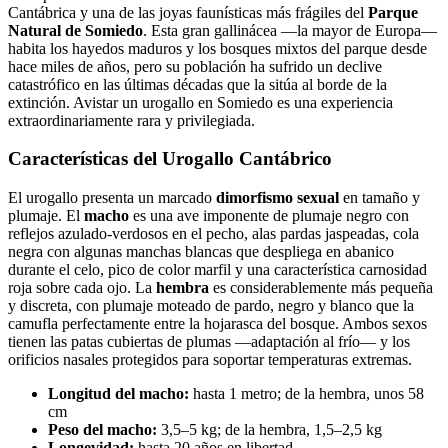
Cantábrica y una de las joyas faunísticas más frágiles del
Parque
Natural de Somiedo
. Esta gran gallinácea —la mayor de Europa—
habita los hayedos maduros y los bosques mixtos del parque desde
hace miles de años, pero su población ha sufrido un declive
catastrófico en las últimas décadas que la sitúa al borde de la
extinción. Avistar un urogallo en Somiedo es una experiencia
extraordinariamente rara y privilegiada.
Características del Urogallo Cantábrico
El urogallo presenta un marcado
dimorfismo sexual
en tamaño y
plumaje. El
macho
es una ave imponente de plumaje negro con
reflejos azulado-verdosos en el pecho, alas pardas jaspeadas, cola
negra con algunas manchas blancas que despliega en abanico
durante el celo, pico de color marfil y una característica carnosidad
roja sobre cada ojo. La
hembra
es considerablemente más pequeña
y discreta, con plumaje moteado de pardo, negro y blanco que la
camufla perfectamente entre la hojarasca del bosque. Ambos sexos
tienen las patas cubiertas de plumas —adaptación al frío— y los
orificios nasales protegidos para soportar temperaturas extremas.
Longitud del macho:
hasta 1 metro; de la hembra, unos 58
cm
Peso del macho:
3,5–5 kg; de la hembra, 1,5–2,5 kg
Longevidad:
hasta 20 años en libertad