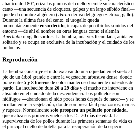
abanico de 180°, eriza las plumas del cuello y emite su característico
canto —una secuencia de cloqueos, golpes y un largo silbido final—
que le da nombre al género (
Tetrao
deriva del griego «tetrix», gallo).
Durante la última fase del canto, el urogallo queda
momentáneamente
ensordecido
, incapaz de percibir los sonidos del
entorno —de ahí el nombre en otras lenguas como el alemán
Auerhuhn
o «gallo sordo». La hembra, una vez fecundada, anida en
solitario y se ocupa en exclusiva de la incubación y el cuidado de los
polluelos.
Reproducción
La hembra construye el nido excavando una oquedad en el suelo al
pie de un árbol grande o entre la vegetación arbustiva densa, donde
pone entre
5 y 8 huevos
de color mantecoso finamente moteados de
pardo. La incubación dura
26 a 29 días
y el macho no interviene en
absoluto en el cuidado de la descendencia. Los polluelos son
nidífugos —abandonan el nido pocas horas después de nacer— y se
ocultan entre la vegetación, donde son presa fácil para zorros, martas
y rapaces. Normalmente
solo prospera un polluelo por nidada
,
que realiza sus primeros vuelos a los 15–20 días de edad. La
supervivencia de los pollos durante las primeras semanas de vida es
el principal cuello de botella para la recuperación de la especie.