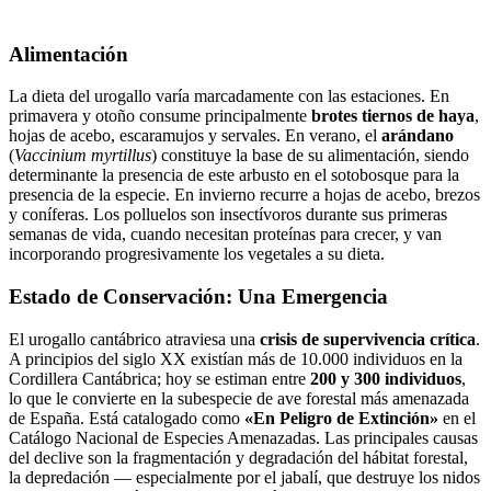
Alimentación
La dieta del urogallo varía marcadamente con las estaciones. En
primavera y otoño consume principalmente
brotes tiernos de haya
,
hojas de acebo, escaramujos y servales. En verano, el
arándano
(
Vaccinium myrtillus
) constituye la base de su alimentación, siendo
determinante la presencia de este arbusto en el sotobosque para la
presencia de la especie. En invierno recurre a hojas de acebo, brezos
y coníferas. Los polluelos son insectívoros durante sus primeras
semanas de vida, cuando necesitan proteínas para crecer, y van
incorporando progresivamente los vegetales a su dieta.
Estado de Conservación: Una Emergencia
El urogallo cantábrico atraviesa una
crisis de supervivencia crítica
.
A principios del siglo XX existían más de 10.000 individuos en la
Cordillera Cantábrica; hoy se estiman entre
200 y 300 individuos
,
lo que le convierte en la subespecie de ave forestal más amenazada
de España. Está catalogado como
«En Peligro de Extinción»
en el
Catálogo Nacional de Especies Amenazadas. Las principales causas
del declive son la fragmentación y degradación del hábitat forestal,
la depredación — especialmente por el jabalí, que destruye los nidos