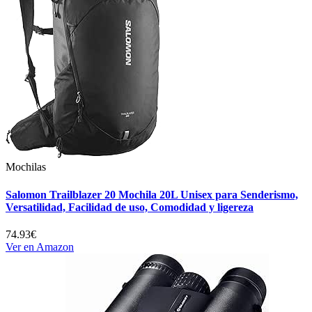
Mochilas
Salomon Trailblazer 20 Mochila 20L Unisex para Senderismo,
Versatilidad, Facilidad de uso, Comodidad y ligereza
74.93€
Ver en Amazon