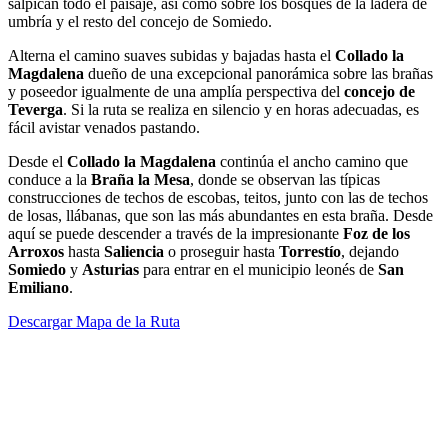
salpican todo el paisaje, así como sobre los bosques de la ladera de
umbría y el resto del concejo de Somiedo.
Alterna el camino suaves subidas y bajadas hasta el
Collado la
Magdalena
dueño de una excepcional panorámica sobre las brañas
y poseedor igualmente de una amplía perspectiva del
concejo de
Teverga
. Si la ruta se realiza en silencio y en horas adecuadas, es
fácil avistar venados pastando.
Desde el
Collado la Magdalena
continúa el ancho camino que
conduce a la
Braña la Mesa
, donde se observan las típicas
construcciones de techos de escobas, teitos, junto con las de techos
de losas, llábanas, que son las más abundantes en esta braña. Desde
aquí se puede descender a través de la impresionante
Foz de los
Arroxos
hasta
Saliencia
o proseguir hasta
Torrestío
, dejando
Somiedo
y
Asturias
para entrar en el municipio leonés de
San
Emiliano
.
Descargar Mapa de la Ruta