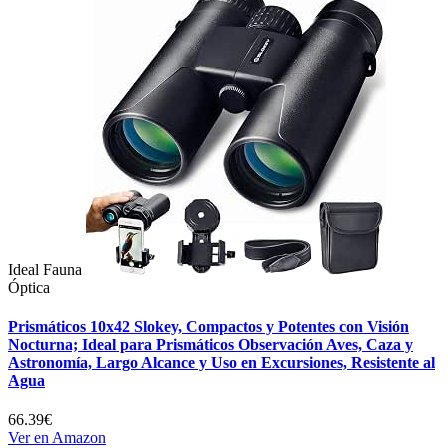
Ideal Fauna
Óptica
Prismáticos 10x42 Slokey, Compactos y Potentes con Visión
Nocturna; Ideal para Prismáticos Observación Aves, Caza y
Astronomía, Largo Alcance y Uso en Excursiones, Resistente al
Agua
66.39€
Ver en Amazon