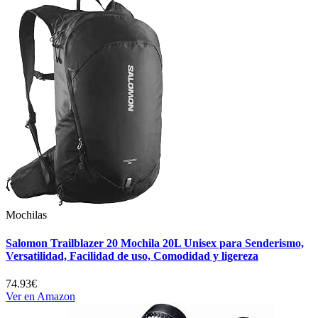
Mochilas
Salomon Trailblazer 20 Mochila 20L Unisex para Senderismo,
Versatilidad, Facilidad de uso, Comodidad y ligereza
74.93€
Ver en Amazon